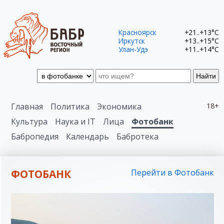
Красноярск
+21..+13°C
Иркутск
+13..+15°C
Улан-Удэ
+11..+14°C
Найти
Главная
Политика
Экономика
18+
Культура
Наука и IT
Лица
Фотобанк
Бабропедия
Календарь
Бабротека
ФОТОБАНК
Перейти в Фотобанк