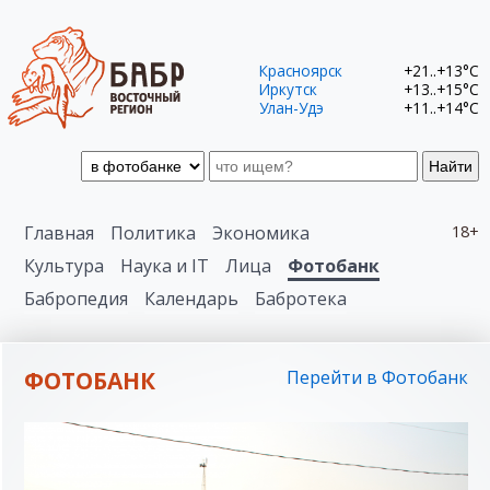
Красноярск
+21..+13°C
Иркутск
+13..+15°C
Улан-Удэ
+11..+14°C
Найти
Главная
Политика
Экономика
18+
Культура
Наука и IT
Лица
Фотобанк
Бабропедия
Календарь
Бабротека
ФОТОБАНК
Перейти в Фотобанк