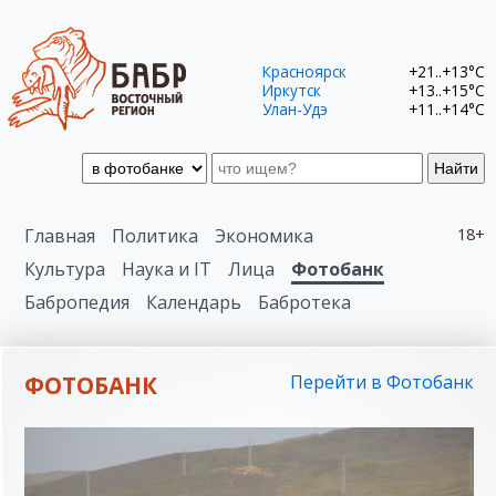
Красноярск
+21..+13°C
Иркутск
+13..+15°C
Улан-Удэ
+11..+14°C
Найти
Главная
Политика
Экономика
18+
Культура
Наука и IT
Лица
Фотобанк
Бабропедия
Календарь
Бабротека
ФОТОБАНК
Перейти в Фотобанк