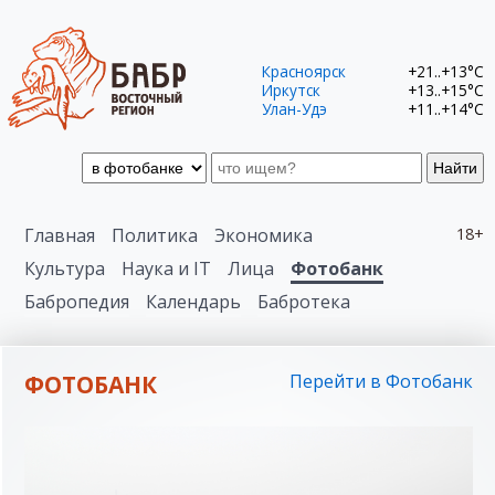
Красноярск
+21..+13°C
Иркутск
+13..+15°C
Улан-Удэ
+11..+14°C
Найти
Главная
Политика
Экономика
18+
Культура
Наука и IT
Лица
Фотобанк
Бабропедия
Календарь
Бабротека
ФОТОБАНК
Перейти в Фотобанк