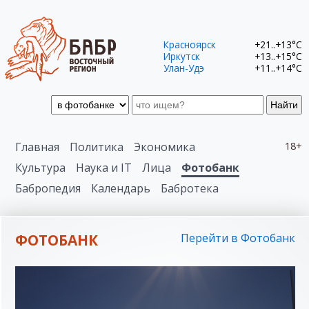
Красноярск
+21..+13°C
Иркутск
+13..+15°C
Улан-Удэ
+11..+14°C
Найти
Главная
Политика
Экономика
18+
Культура
Наука и IT
Лица
Фотобанк
Бабропедия
Календарь
Бабротека
ФОТОБАНК
Перейти в Фотобанк