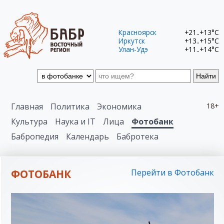
Красноярск
+21..+13°C
Иркутск
+13..+15°C
Улан-Удэ
+11..+14°C
Найти
Главная
Политика
Экономика
18+
Культура
Наука и IT
Лица
Фотобанк
Бабропедия
Календарь
Бабротека
ФОТОБАНК
Перейти в Фотобанк