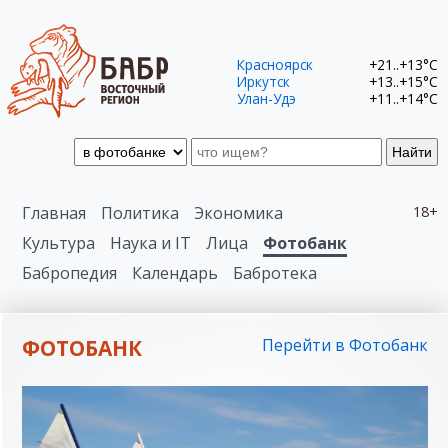
Красноярск
+21..+13°C
Иркутск
+13..+15°C
Улан-Удэ
+11..+14°C
Найти
Главная
Политика
Экономика
18+
Культура
Наука и IT
Лица
Фотобанк
Бабропедия
Календарь
Бабротека
ФОТОБАНК
Перейти в Фотобанк