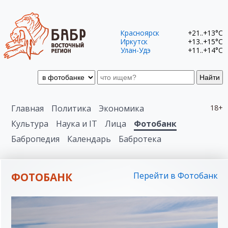
Красноярск
+21..+13°C
Иркутск
+13..+15°C
Улан-Удэ
+11..+14°C
Найти
Главная
Политика
Экономика
18+
Культура
Наука и IT
Лица
Фотобанк
Бабропедия
Календарь
Бабротека
ФОТОБАНК
Перейти в Фотобанк