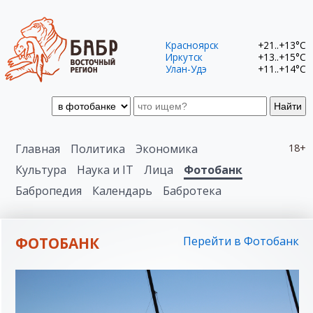
Красноярск
+21..+13°C
Иркутск
+13..+15°C
Улан-Удэ
+11..+14°C
Найти
Главная
Политика
Экономика
18+
Культура
Наука и IT
Лица
Фотобанк
Бабропедия
Календарь
Бабротека
ФОТОБАНК
Перейти в Фотобанк