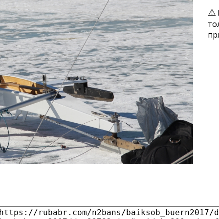
то
пр