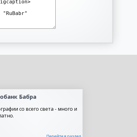
обанк Бабра
графии со всего света - много и
латно.
Перейти в раздел