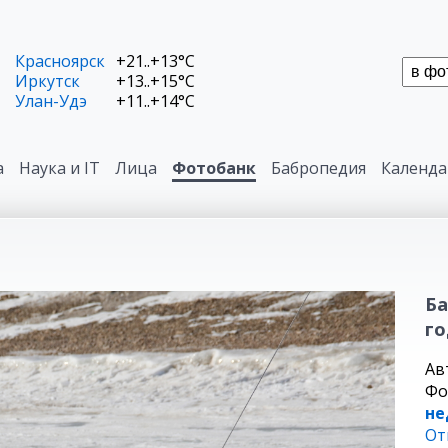
Красноярск
+21..+13°C
Иркутск
+13..+15°C
Улан-Удэ
+11..+14°C
а
Наука и IT
Лица
Фотобанк
Бабропедия
Календа
Ба
го
Ав
Фо
не
От