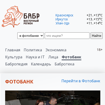
Красноярск
+21..+13°C
Иркутск
+13..+15°C
Улан-Удэ
+11..+14°C
Найти
Главная
Политика
Экономика
18+
Культура
Наука и IT
Лица
Фотобанк
Бабропедия
Календарь
Бабротека
ФОТОБАНК
Перейти в Фотобанк