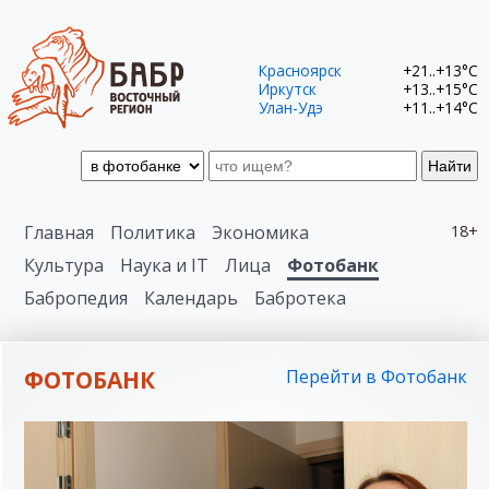
Красноярск
+21..+13°C
Иркутск
+13..+15°C
Улан-Удэ
+11..+14°C
Найти
Главная
Политика
Экономика
18+
Культура
Наука и IT
Лица
Фотобанк
Бабропедия
Календарь
Бабротека
ФОТОБАНК
Перейти в Фотобанк