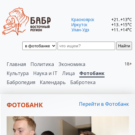
Красноярск
+21..+13°C
Иркутск
+13..+15°C
Улан-Удэ
+11..+14°C
Найти
Главная
Политика
Экономика
18+
Культура
Наука и IT
Лица
Фотобанк
Бабропедия
Календарь
Бабротека
ФОТОБАНК
Перейти в Фотобанк