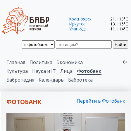
Красноярск
+21..+13°C
Иркутск
+13..+15°C
Улан-Удэ
+11..+14°C
Найти
Главная
Политика
Экономика
18+
Культура
Наука и IT
Лица
Фотобанк
Бабропедия
Календарь
Бабротека
ФОТОБАНК
Перейти в Фотобанк