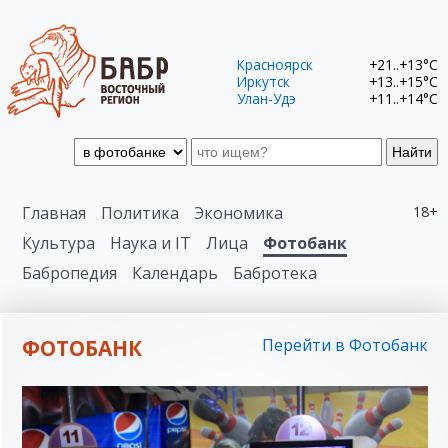
Красноярск
+21..+13°C
Иркутск
+13..+15°C
Улан-Удэ
+11..+14°C
Найти
Главная
Политика
Экономика
18+
Культура
Наука и IT
Лица
Фотобанк
Бабропедия
Календарь
Бабротека
ФОТОБАНК
Перейти в Фотобанк