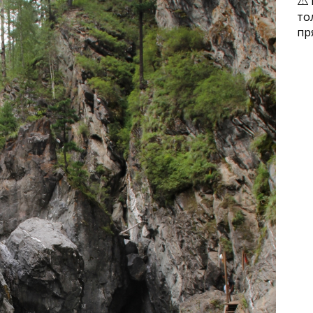
то
пр