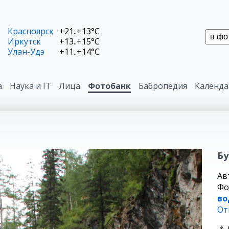
Красноярск
+21..+13°C
Иркутск
+13..+15°C
Улан-Удэ
+11..+14°C
а
Наука и IT
Лица
Фотобанк
Бабропедия
Календа
Бу
Ав
Фо
во
От