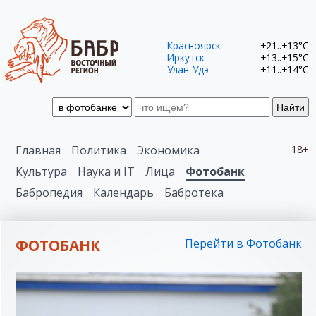
Красноярск
+21..+13°C
Иркутск
+13..+15°C
Улан-Удэ
+11..+14°C
Найти
Главная
Политика
Экономика
18+
Культура
Наука и IT
Лица
Фотобанк
Бабропедия
Календарь
Бабротека
ФОТОБАНК
Перейти в Фотобанк