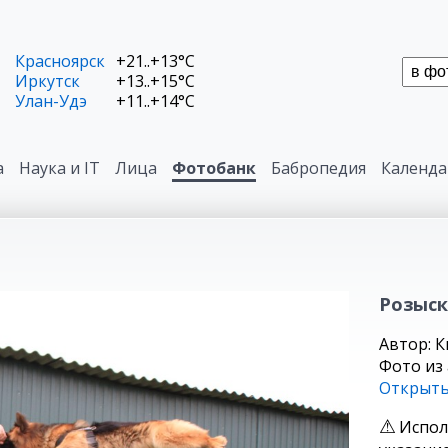
Красноярск
+21..+13°C
Иркутск
+13..+15°C
Улан-Удэ
+11..+14°C
а
Наука и IT
Лица
Фотобанк
Бабропедия
Календа
Розыск
Автор: 
Фото из
Открыть
Испол