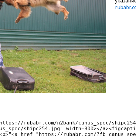
указани
rubabr.