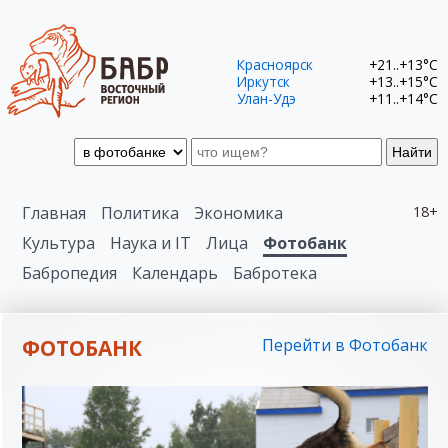
Красноярск
+21..+13°C
Иркутск
+13..+15°C
Улан-Удэ
+11..+14°C
Найти
Главная
Политика
Экономика
18+
Культура
Наука и IT
Лица
Фотобанк
Бабропедия
Календарь
Бабротека
ФОТОБАНК
Перейти в Фотобанк