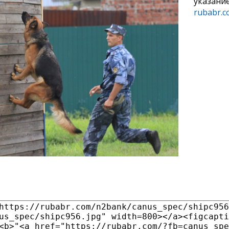
указани
rubabr.