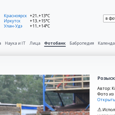
Красноярск
+21..+13°C
Иркутск
+13..+15°C
Улан-Удэ
+11..+14°C
а
Наука и IT
Лица
Фотобанк
Бабропедия
Календа
Розыск
Автор: 
Фото из
Открыть
Испол