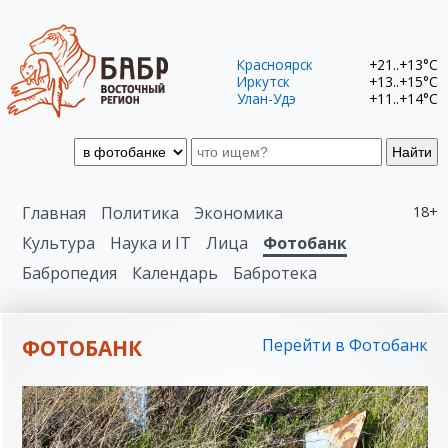
Красноярск
+21..+13°C
Иркутск
+13..+15°C
Улан-Удэ
+11..+14°C
Найти
Главная
Политика
Экономика
18+
Культура
Наука и IT
Лица
Фотобанк
Бабропедия
Календарь
Бабротека
ФОТОБАНК
Перейти в Фотобанк