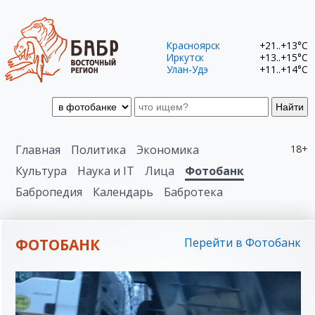
Красноярск
+21..+13°C
Иркутск
+13..+15°C
Улан-Удэ
+11..+14°C
Найти
Главная
Политика
Экономика
18+
Культура
Наука и IT
Лица
Фотобанк
Бабропедия
Календарь
Бабротека
ФОТОБАНК
Перейти в Фотобанк