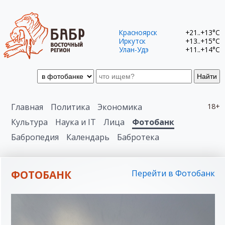
Красноярск
+21..+13°C
Иркутск
+13..+15°C
Улан-Удэ
+11..+14°C
Найти
Главная
Политика
Экономика
18+
Культура
Наука и IT
Лица
Фотобанк
Бабропедия
Календарь
Бабротека
ФОТОБАНК
Перейти в Фотобанк