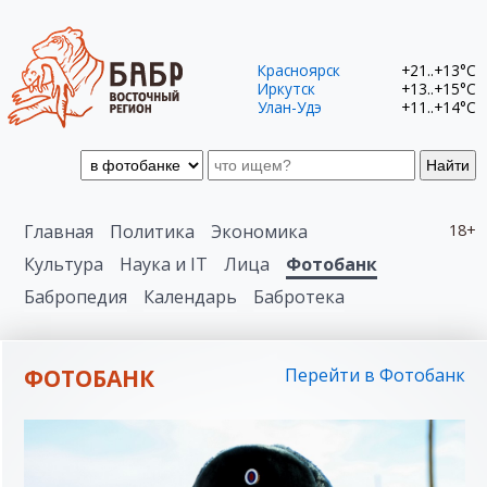
Красноярск
+21..+13°C
Иркутск
+13..+15°C
Улан-Удэ
+11..+14°C
Найти
Главная
Политика
Экономика
18+
Культура
Наука и IT
Лица
Фотобанк
Бабропедия
Календарь
Бабротека
ФОТОБАНК
Перейти в Фотобанк