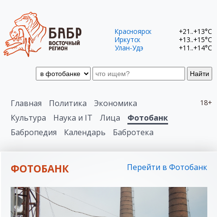
Красноярск
+21..+13°C
Иркутск
+13..+15°C
Улан-Удэ
+11..+14°C
Найти
Главная
Политика
Экономика
18+
Культура
Наука и IT
Лица
Фотобанк
Бабропедия
Календарь
Бабротека
ФОТОБАНК
Перейти в Фотобанк