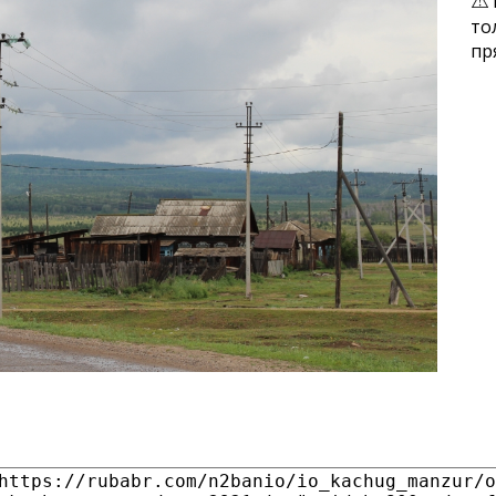
то
пр