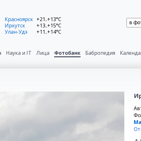
Красноярск
+21..+13°C
Иркутск
+13..+15°C
Улан-Удэ
+11..+14°C
а
Наука и IT
Лица
Фотобанк
Бабропедия
Календа
Ир
Ав
Фо
Ма
От