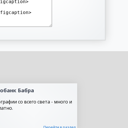
обанк Бабра
графии со всего света - много и
латно.
Перейти в раздел