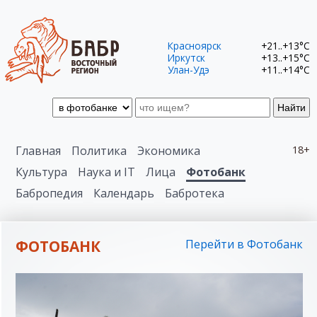
Красноярск
+21..+13°C
Иркутск
+13..+15°C
Улан-Удэ
+11..+14°C
Найти
Главная
Политика
Экономика
18+
Культура
Наука и IT
Лица
Фотобанк
Бабропедия
Календарь
Бабротека
ФОТОБАНК
Перейти в Фотобанк