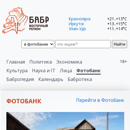
Красноярск
+21..+13°C
Иркутск
+13..+15°C
Улан-Удэ
+11..+14°C
Найти
Главная
Политика
Экономика
18+
Культура
Наука и IT
Лица
Фотобанк
Бабропедия
Календарь
Бабротека
ФОТОБАНК
Перейти в Фотобанк