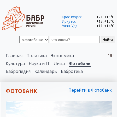
Красноярск
+21..+13°C
Иркутск
+13..+15°C
Улан-Удэ
+11..+14°C
Найти
Главная
Политика
Экономика
18+
Культура
Наука и IT
Лица
Фотобанк
Бабропедия
Календарь
Бабротека
ФОТОБАНК
Перейти в Фотобанк