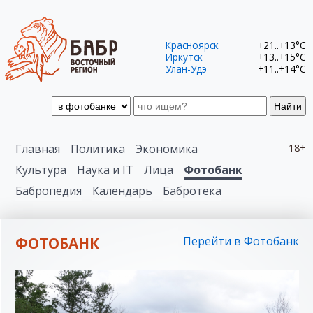
Красноярск
+21..+13°C
Иркутск
+13..+15°C
Улан-Удэ
+11..+14°C
Найти
Главная
Политика
Экономика
18+
Культура
Наука и IT
Лица
Фотобанк
Бабропедия
Календарь
Бабротека
ФОТОБАНК
Перейти в Фотобанк