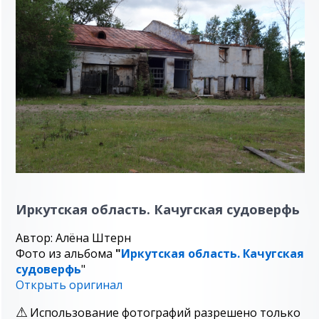
Иркутская область. Качугская судоверфь
Автор: Алёна Штерн
Фото из альбома
"
Иркутская область. Качугская
судоверфь
"
Открыть оригинал
Использование фотографий разрешено только