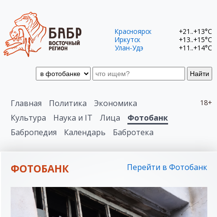
Красноярск
+21..+13°C
Иркутск
+13..+15°C
Улан-Удэ
+11..+14°C
Найти
Главная
Политика
Экономика
18+
Культура
Наука и IT
Лица
Фотобанк
Бабропедия
Календарь
Бабротека
ФОТОБАНК
Перейти в Фотобанк