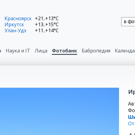
Красноярск
+21..+13°C
Иркутск
+13..+15°C
Улан-Удэ
+11..+14°C
а
Наука и IT
Лица
Фотобанк
Бабропедия
Календа
Ир
Ав
Фо
Ш
От