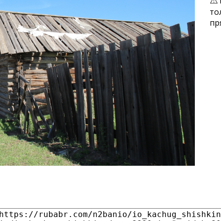
то
пр