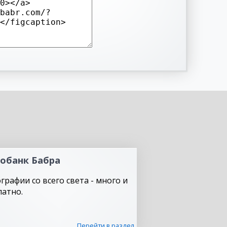
обанк Бабра
графии со всего света - много и
латно.
Перейти в раздел