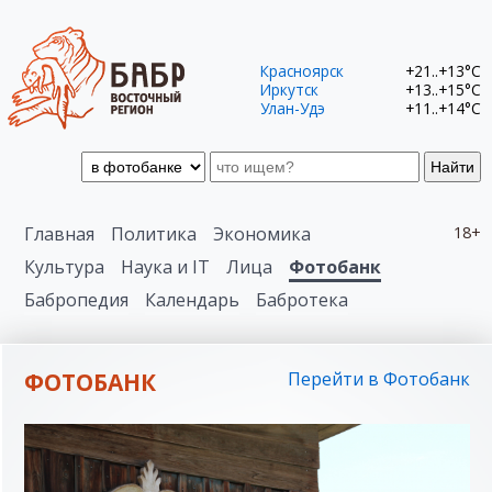
Красноярск
+21..+13°C
Иркутск
+13..+15°C
Улан-Удэ
+11..+14°C
Найти
Главная
Политика
Экономика
18+
Культура
Наука и IT
Лица
Фотобанк
Бабропедия
Календарь
Бабротека
ФОТОБАНК
Перейти в Фотобанк