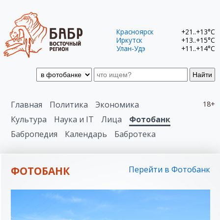
Красноярск
+21..+13°C
Иркутск
+13..+15°C
Улан-Удэ
+11..+14°C
Найти
Главная
Политика
Экономика
18+
Культура
Наука и IT
Лица
Фотобанк
Бабропедия
Календарь
Бабротека
ФОТОБАНК
Перейти в Фотобанк