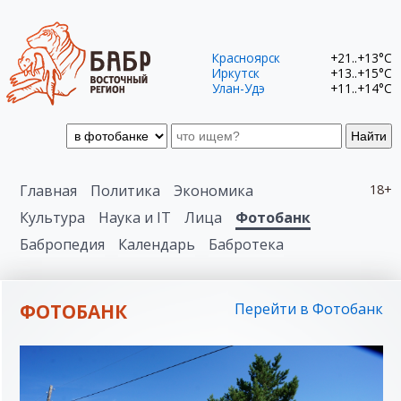
Красноярск
+21..+13°C
Иркутск
+13..+15°C
Улан-Удэ
+11..+14°C
Найти
Главная
Политика
Экономика
18+
Культура
Наука и IT
Лица
Фотобанк
Бабропедия
Календарь
Бабротека
ФОТОБАНК
Перейти в Фотобанк