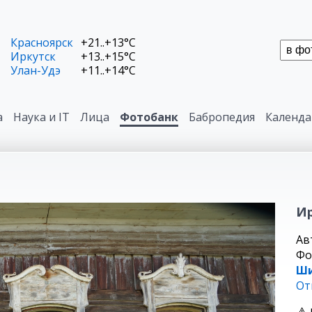
Красноярск
+21..+13°C
Иркутск
+13..+15°C
Улан-Удэ
+11..+14°C
а
Наука и IT
Лица
Фотобанк
Бабропедия
Календа
Ир
Ав
Фо
Ш
От