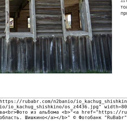
то
пр