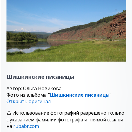
Шишкинcкие писаницы
Автор: Ольга Новикова
Фото из альбома
"
Шишкинcкие писаницы
"
Открыть оригинал
Использование фотографий разрешено только
с указанием фамилии фотографа и прямой ссылки
на
rubabr.com