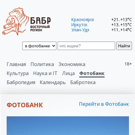
Красноярск
+21..+13°C
Иркутск
+13..+15°C
Улан-Удэ
+11..+14°C
Найти
Главная
Политика
Экономика
18+
Культура
Наука и IT
Лица
Фотобанк
Бабропедия
Календарь
Бабротека
ФОТОБАНК
Перейти в Фотобанк