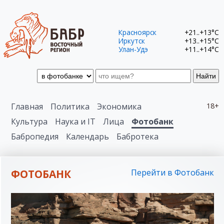
Красноярск
+21..+13°C
Иркутск
+13..+15°C
Улан-Удэ
+11..+14°C
Найти
Главная
Политика
Экономика
18+
Культура
Наука и IT
Лица
Фотобанк
Бабропедия
Календарь
Бабротека
ФОТОБАНК
Перейти в Фотобанк