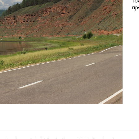
то
пр