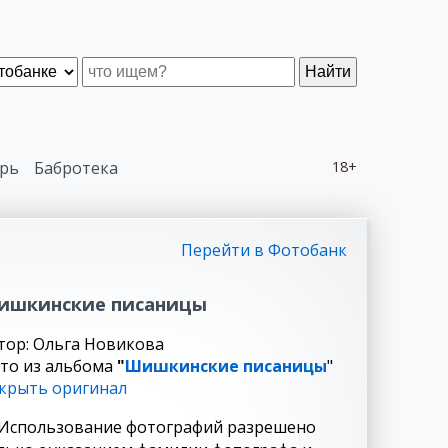
Найти
рь
Бабротека
18+
Перейти в Фотобанк
ишкинcкие писаницы
тор: Ольга Новикова
то из альбома
"
Шишкинcкие писаницы
"
крыть оригинал
Использование фотографий разрешено