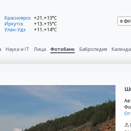
Красноярск
+21..+13°C
Иркутск
+13..+15°C
Улан-Удэ
+11..+14°C
а
Наука и IT
Лица
Фотобанк
Бабропедия
Календа
Ш
Ав
Фо
От