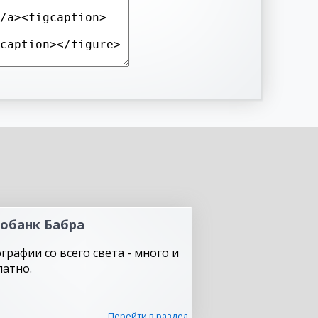
обанк Бабра
графии со всего света - много и
латно.
Перейти в раздел