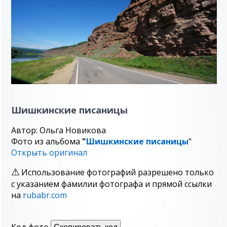
Шишкинcкие писаницы
Автор: Ольга Новикова
Фото из альбома
"
Шишкинcкие писаницы
"
Открыть оригинал
Использование фотографий разрешено только
с указанием фамилии фотографа и прямой ссылки
на
rubabr.com