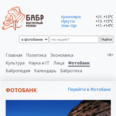
Красноярск
+21..+13°C
Иркутск
+13..+15°C
Улан-Удэ
+11..+14°C
Найти
Главная
Политика
Экономика
18+
Культура
Наука и IT
Лица
Фотобанк
Бабропедия
Календарь
Бабротека
ФОТОБАНК
Перейти в Фотобанк