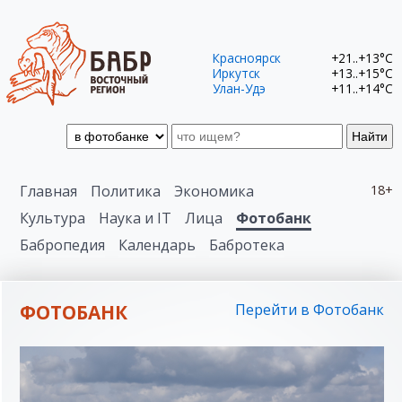
Красноярск
+21..+13°C
Иркутск
+13..+15°C
Улан-Удэ
+11..+14°C
Найти
Главная
Политика
Экономика
18+
Культура
Наука и IT
Лица
Фотобанк
Бабропедия
Календарь
Бабротека
ФОТОБАНК
Перейти в Фотобанк