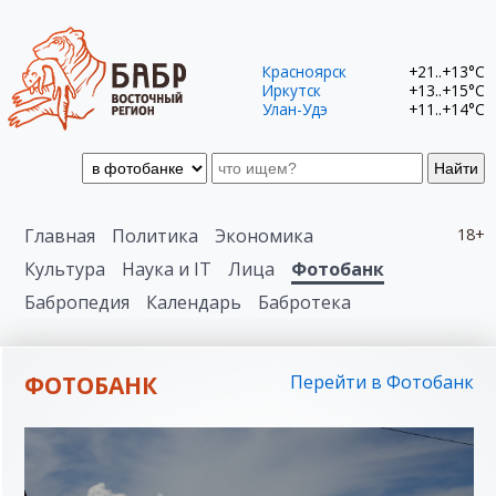
Красноярск
+21..+13°C
Иркутск
+13..+15°C
Улан-Удэ
+11..+14°C
Найти
Главная
Политика
Экономика
18+
Культура
Наука и IT
Лица
Фотобанк
Бабропедия
Календарь
Бабротека
ФОТОБАНК
Перейти в Фотобанк