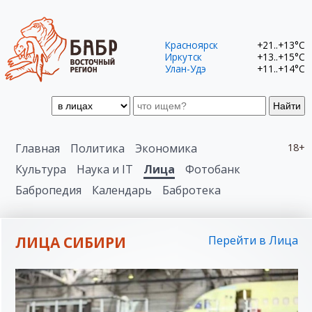
Красноярск
+21..+13°C
Иркутск
+13..+15°C
Улан-Удэ
+11..+14°C
Найти
Главная
Политика
Экономика
18+
Культура
Наука и IT
Лица
Фотобанк
Бабропедия
Календарь
Бабротека
ЛИЦА СИБИРИ
Перейти в Лица