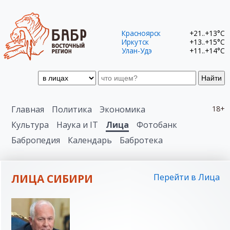
Красноярск
+21..+13°C
Иркутск
+13..+15°C
Улан-Удэ
+11..+14°C
Найти
Главная
Политика
Экономика
18+
Культура
Наука и IT
Лица
Фотобанк
Бабропедия
Календарь
Бабротека
ЛИЦА СИБИРИ
Перейти в Лица