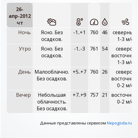
26-
апр-2012
чт
Ночь
Ясно. Без
-1..+1
760
46
северный,
осадков.
1-3 м/с
Утро
Ясно. Без
-1..-3
761
54
северо-
осадков.
восточный
1-3 м/с
День
Малооблачно.
+5..+7
760
26
северо-
Без осадков.
восточный
0-2 м/с
Вечер
Небольшая
+7..+9
757
21
восточный
облачность.
0-2 м/с
Без осадков.
Данные представлены сервисом
Nepogoda.ru