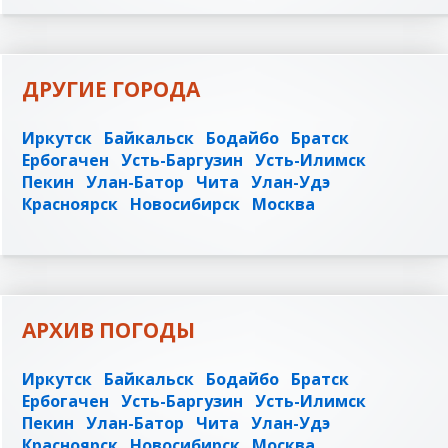
ДРУГИЕ ГОРОДА
Иркутск
Байкальск
Бодайбо
Братск
Ербогачен
Усть-Баргузин
Усть-Илимск
Пекин
Улан-Батор
Чита
Улан-Удэ
Красноярск
Новосибирск
Москва
АРХИВ ПОГОДЫ
Иркутск
Байкальск
Бодайбо
Братск
Ербогачен
Усть-Баргузин
Усть-Илимск
Пекин
Улан-Батор
Чита
Улан-Удэ
Красноярск
Новосибирск
Москва