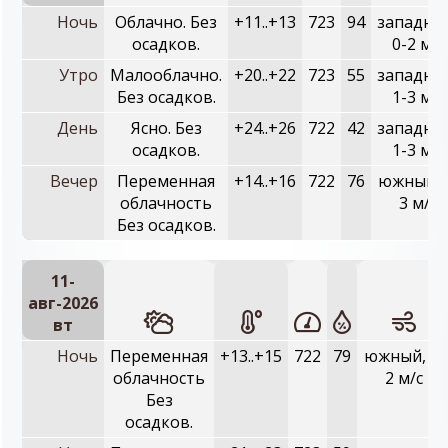
Ночь
Облачно. Без
+11..+13
723
94
западны
осадков.
0-2 м/с
Утро
Малооблачно.
+20..+22
723
55
западны
Без осадков.
1-3 м/с
День
Ясно. Без
+24..+26
722
42
западны
осадков.
1-3 м/с
Вечер
Переменная
+14..+16
722
76
южный, 
облачность
3 м/с
Без осадков.
11-
авг-2026
вт
Ночь
Переменная
+13..+15
722
79
южный, 0-
облачность
2 м/с
Без
осадков.