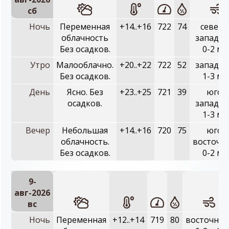
сб
Ночь
Переменная
+14..+16
722
74
северо
облачность
западны
Без осадков.
0-2 м/
Утро
Малооблачно.
+20..+22
722
52
западны
Без осадков.
1-3 м/
День
Ясно. Без
+23..+25
721
39
юго-
осадков.
западны
1-3 м/
Вечер
Небольшая
+14..+16
720
75
юго-
облачность.
восточн
Без осадков.
0-2 м/
9-
авг-2026
вc
Ночь
Переменная
+12..+14
719
80
восточный