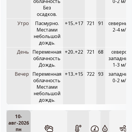
облачность
0-2 м/с
Без
осадков.
Утро
Пасмурно.
+15..+17
721
91
северный
Местами
2-4 м/с
небольшой
дождь.
День
Переменная
+20..+22
721
68
северо-
облачность
западный
Дождь.
1-3 м/с
Вечер
Переменная
+13..+15
722
93
западный
облачность
0-2 м/с
Местами
небольшой
дождь.
10-
авг-2026
пн