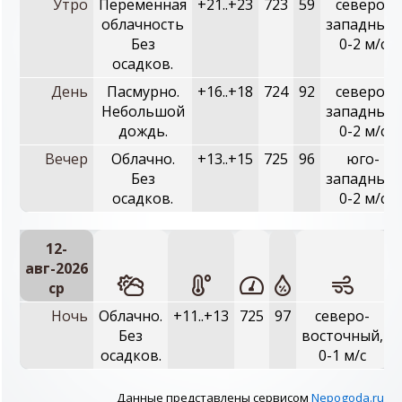
Утро
Переменная
+21..+23
723
59
северо-
облачность
западный,
Без
0-2 м/с
осадков.
День
Пасмурно.
+16..+18
724
92
северо-
Небольшой
западный,
дождь.
0-2 м/с
Вечер
Облачно.
+13..+15
725
96
юго-
Без
западный,
осадков.
0-2 м/с
12-
авг-2026
ср
Ночь
Облачно.
+11..+13
725
97
северо-
Без
восточный,
осадков.
0-1 м/с
Данные представлены сервисом
Nepogoda.ru