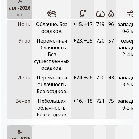
7-
авг-2026
пт
Ночь
Облачно. Без
+15..+17
719
96
западны
осадков.
0-2 м/с
Утро
Переменная
+23..+25
720
57
северо
облачность
западны
Без
2-4 м/с
существенных
осадков.
День
Переменная
+24..+26
720
43
западны
облачность
3-5 м/с
Без осадков.
Вечер
Небольшая
+16..+18
721
75
западны
облачность.
0-2 м/с
Без осадков.
8-
авг-2026