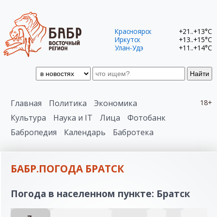
Красноярск
+21..+13°C
Иркутск
+13..+15°C
Улан-Удэ
+11..+14°C
Найти
Главная
Политика
Экономика
18+
Культура
Наука и IT
Лица
Фотобанк
Бабропедия
Календарь
Бабротека
БАБР.ПОГОДА БРАТСК
Погода в населенном пункте: Братск