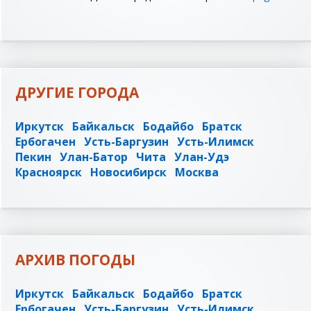
ДРУГИЕ ГОРОДА
Иркутск
Байкальск
Бодайбо
Братск
Ербогачен
Усть-Баргузин
Усть-Илимск
Пекин
Улан-Батор
Чита
Улан-Удэ
Красноярск
Новосибирск
Москва
АРХИВ ПОГОДЫ
Иркутск
Байкальск
Бодайбо
Братск
Ербогачен
Усть-Баргузин
Усть-Илимск