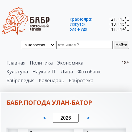
Красноярск
+21..+13°C
Иркутск
+13..+15°C
Улан-Удэ
+11..+14°C
Найти
Главная
Политика
Экономика
18+
Культура
Наука и IT
Лица
Фотобанк
Бабропедия
Календарь
Бабротека
БАБР.ПОГОДА УЛАН-БАТОР
<
>