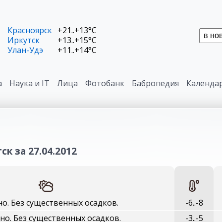
Красноярск
+21..+13°C
Иркутск
+13..+15°C
Улан-Удэ
+11..+14°C
а
Наука и IT
Лица
Фотобанк
Бабропедия
Календа
к за 27.04.2012
о. Без существенных осадков.
-6..-8
но. Без существенных осадков.
-3..-5