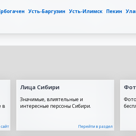
Ербогачен
Усть-Баргузин
Усть-Илимск
Пекин
Ула
Лица Сибири
Фот
Значимые, влиятельные и
Фото
 в
интересные персоны Сибири.
бесп
 сайт
Перейти в раздел