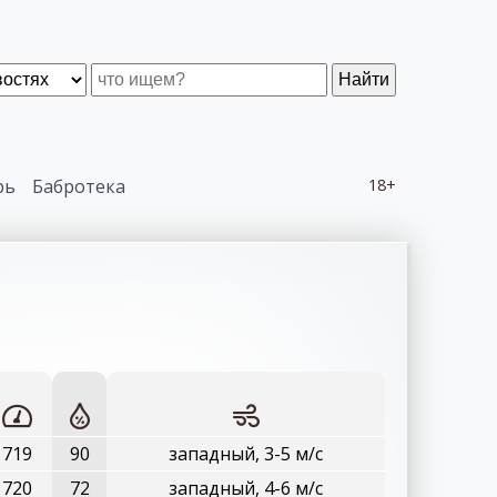
Найти
рь
Бабротека
18+
719
90
западный, 3-5 м/с
720
72
западный, 4-6 м/с