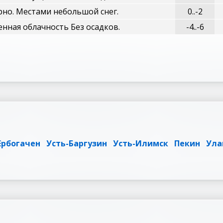
но. Местами небольшой снег.
0..-2
нная облачность Без осадков.
-4..-6
Ербогачен
Усть-Баргузин
Усть-Илимск
Пекин
Ула