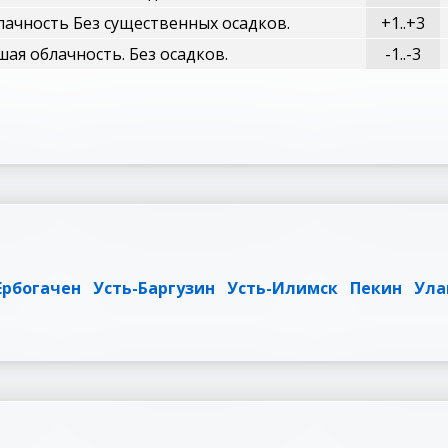
ачность Без существенных осадков.
+1..+3
ая облачность. Без осадков.
-1..-3
Ербогачен
Усть-Баргузин
Усть-Илимск
Пекин
Ула