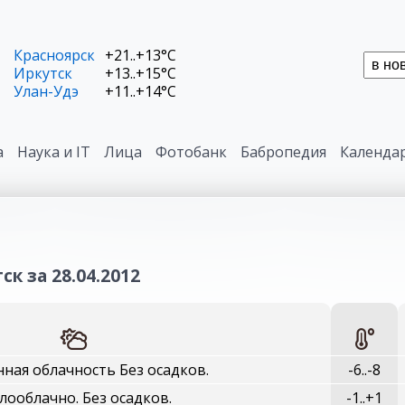
Красноярск
+21..+13°C
Иркутск
+13..+15°C
Улан-Удэ
+11..+14°C
а
Наука и IT
Лица
Фотобанк
Бабропедия
Календа
к за 28.04.2012
ная облачность Без осадков.
-6..-8
лооблачно. Без осадков.
-1..+1