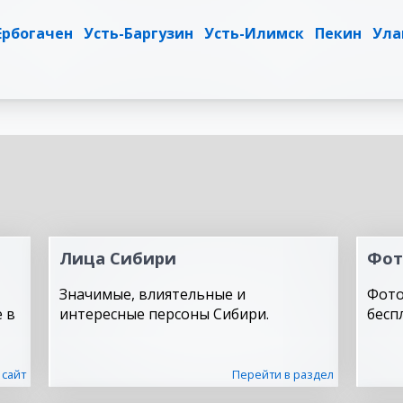
Ербогачен
Усть-Баргузин
Усть-Илимск
Пекин
Ула
Лица Сибири
Фот
Значимые, влиятельные и
Фото
 в
интересные персоны Сибири.
бесп
 сайт
Перейти в раздел