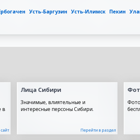
Ербогачен
Усть-Баргузин
Усть-Илимск
Пекин
Ула
Лица Сибири
Фот
Значимые, влиятельные и
Фото
 в
интересные персоны Сибири.
бесп
 сайт
Перейти в раздел