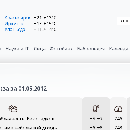
Красноярск
+21..+13°C
Иркутск
+13..+15°C
Улан-Удэ
+11..+14°C
а
Наука и IT
Лица
Фотобанк
Бабропедия
Календа
ва за 01.05.2012
блачность. Без осадков.
+5..+7
746
стами небольшой дождь.
+6..+8
743