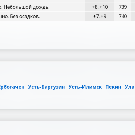
. Небольшой дождь.
+8..+10
739
но. Без осадков.
+7..+9
740
Ербогачен
Усть-Баргузин
Усть-Илимск
Пекин
Ула